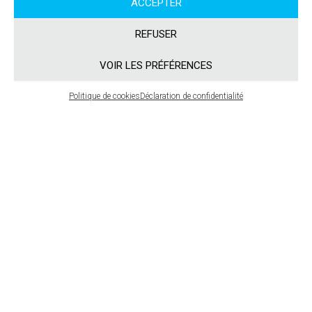
ACCEPTER
REFUSER
VOIR LES PRÉFÉRENCES
Politique de cookies
Déclaration de confidentialité
CONTRUCTION DE PATIOS
Aussitôt que la neige fond, nous avons bien hâte de préparer la
cours. On s’imagine déjà en BBQ avec les amis et la famille et le
patio prend un rôle centrale pendant la belle saison.
Aimez-vous le vôtre? Nous pouvons en parler!
Afin d’améliorer votre cours et plus précisément votre patio,
nous avons deux (2) options: modifier ce que vous avez déjà en
y apportant des améliorations ou recommencer à neuf avec
une conception différente qui sera peut-être plus adaptée à vos
besoins.